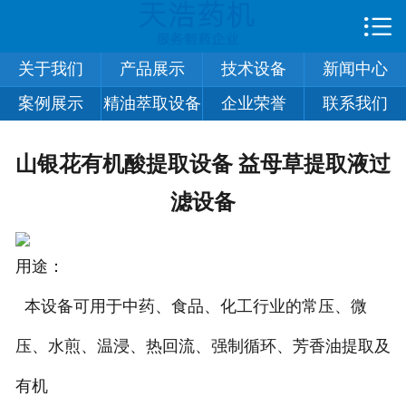

首页

关于我们
产品展示
技术设备
新闻中心
关于我们
案例展示
精油萃取设备
企业荣誉
联系我们
技术设备
山银花有机酸提取设备 益母草提取液过
产品展示
滤设备
新闻中心
案例展示
用途：
合作伙伴
本设备可用于中药、食品、化工行业的常压、微
压、水煎、温浸、热回流、强制循环、芳香油提取及
企业荣誉
有机
在线留言