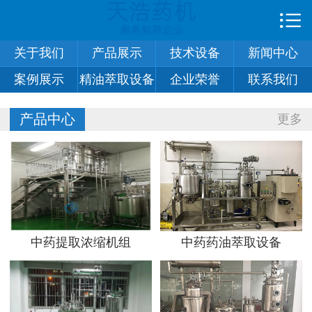

首页

关于我们
产品展示
技术设备
新闻中心
关于我们
案例展示
精油萃取设备
企业荣誉
联系我们
技术设备
产品中心
更多
产品展示
新闻中心
案例展示
合作伙伴
中药提取浓缩机组
中药药油萃取设备
企业荣誉
在线留言