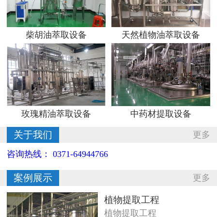
联系我们
柴胡油萃取设备
天然植物油萃取设备
玫瑰精油萃取设备
中药材提取设备
关于我们
更多
咨询热线：
0371-64944766
案例展示
更多
植物提取工程
植物提取工程